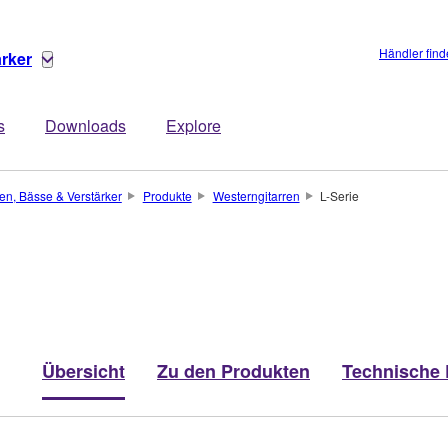
Händler fin
ärker
s
Downloads
Explore
ren, Bässe & Verstärker
Produkte
Westerngitarren
L-Serie
Übersicht
Zu den Produkten
Technische 