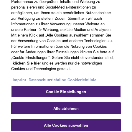
Performance zu überprüfen, Inhalte und Werbung zu
Über Yamaha
personalisieren und Social-Media-Interaktionen zu
ermöglichen, um Ihnen so ein persönliches Nutzerlebnisse
zur Verfügung zu stellen. Zudem übermitteln wir auch
Informationen zu Ihrer Verwendung unserer Website an
Deutschland - German
unsere Partner für Werbung, soziale Medien und Analysen.
Mit einem Klick auf „Alle Cookies auswählen“ stimmen Sie
Business
der Verwendung von Cookies und anderen Technologien zu.
Für weitere Informationen über die Nutzung von Cookies
oder für Änderungen Ihrer Einstellungen klicken Sie bitte auf
„Cookie Einstellungen“. Sofern Sie nicht einverstanden sind,
klicken Sie hier
und es werden nur die notwendigen
Cookies und Technologien gesetzt.
Imprint
Datenschutzrichtline
Cookierichtlinie
Cookie-Einstellungen
Kontakt
Nutzungsbedingungen
Datenschutzerklärung
Cookierichtlinie
Impressum
Alle ablehnen
© Yamaha Corporation.
Alle Cookies auswählen