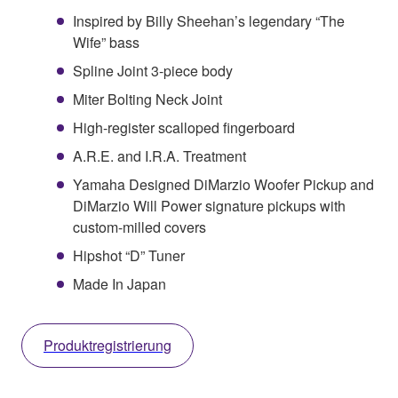
Inspired by Billy Sheehan’s legendary “The
Wife” bass
Spline Joint 3-piece body
Miter Bolting Neck Joint
High-register scalloped fingerboard
A.R.E. and I.R.A. Treatment
Yamaha Designed DiMarzio Woofer Pickup and
DiMarzio Will Power signature pickups with
custom-milled covers
Hipshot “D” Tuner
Made In Japan
Produktregistrierung