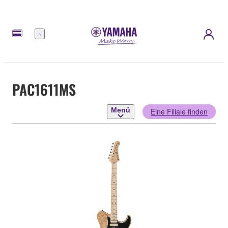
Menü
PAC1611MS
Menü
Eine Filiale finden