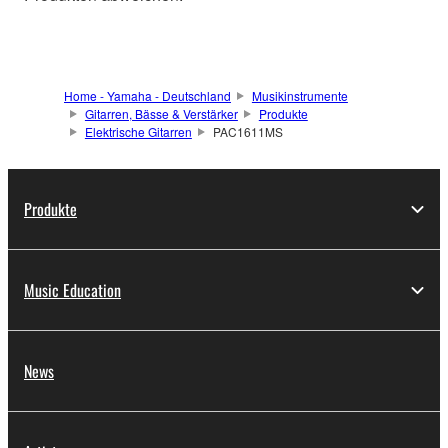
Home - Yamaha - Deutschland
Musikinstrumente
Gitarren, Bässe & Verstärker
Produkte
Elektrische Gitarren
PAC1611MS
Produkte
Music Education
News