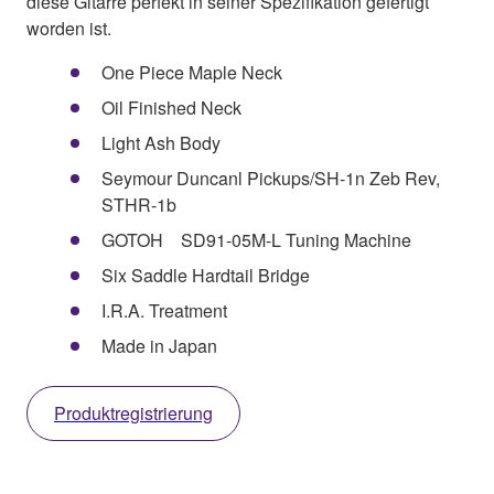
diese Gitarre perfekt in seiner Spezifikation gefertigt
worden ist.
One Piece Maple Neck
Oil Finished Neck
Light Ash Body
Seymour Duncanl Pickups/SH-1n Zeb Rev,
STHR-1b
GOTOH SD91-05M-L Tuning Machine
Six Saddle Hardtail Bridge
I.R.A. Treatment
Made in Japan
Produktregistrierung