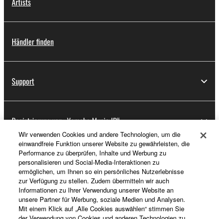
Artists
Händler finden
Support
Registrierung von „Yamaha Music ID“
Wir verwenden Cookies und andere Technologien, um die
einwandfreie Funktion unserer Website zu gewährleisten, die
Performance zu überprüfen, Inhalte und Werbung zu
Über Yamaha
personalisieren und Social-Media-Interaktionen zu
ermöglichen, um Ihnen so ein persönliches Nutzerlebnisse
zur Verfügung zu stellen. Zudem übermitteln wir auch
Informationen zu Ihrer Verwendung unserer Website an
Deutschland - German
unsere Partner für Werbung, soziale Medien und Analysen.
Mit einem Klick auf „Alle Cookies auswählen“ stimmen Sie
Business
der Verwendung von Cookies und anderen Technologien zu.