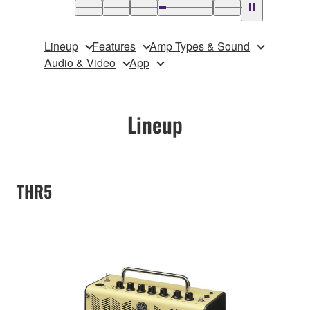
Lineup
Features
Amp Types & Sound
Audio & Video
App
Lineup
THR5