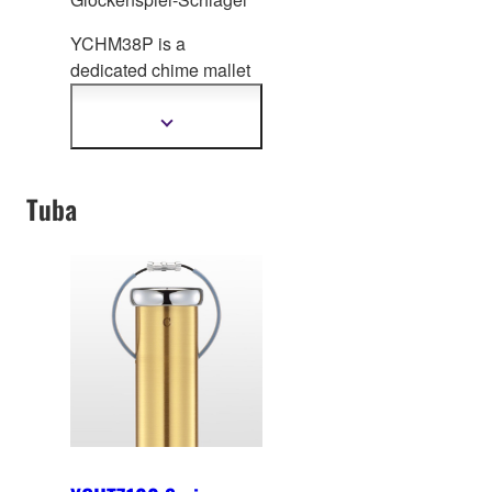
YCHM38P is a
dedicated chime malle
t
developed to play the
YCH series.
Mehr
Informationen
anzeigen
Tuba