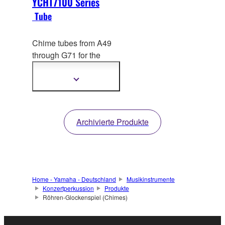
YCHT7100 Series
Tube
Chime tubes from A49
through G71 for th
e
YCH7118 can be
purchased individually.
Mehr
Informationen
anzeigen
Archivierte Produkte
Home - Yamaha - Deutschland
Musikinstrumente
Konzertperkussion
Produkte
Röhren-Glockenspiel (Chimes)