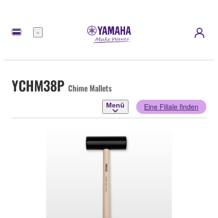
Menü
YCHM38P
Chime Mallets
Menü
Eine Filiale finden