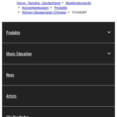
Home - Yamaha - Deutschland
Musikinstrumente
Konzertperkussion
Produkte
Röhren-Glockenspiel (Chimes)
YCHM38P
Produkte
Music Education
News
Artists
Händler finden