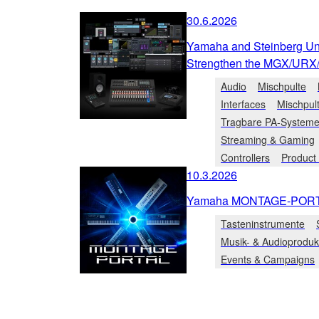
30.6.2026
Yamaha and Steinberg Unv
Strengthen the MGX/URX
Audio
Mischpulte
Interfaces
Mischpul
Tragbare PA-System
Streaming & Gaming
Controllers
Product
10.3.2026
Yamaha MONTAGE-PORTAL
Tasteninstrumente
Musik- & Audioproduk
Events & Campaigns