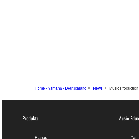
Home - Yamaha - Deutschland
News
Music Production
Produkte
Music Educ
Pianos
Yama