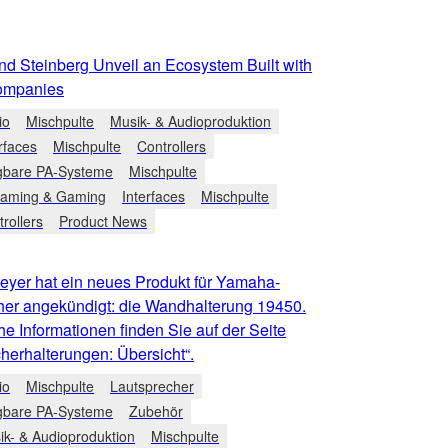
d Steinberg Unveil an Ecosystem Built with
ompanies
io
Mischpulte
Musik- & Audioproduktion
rfaces
Mischpulte
Controllers
gbare PA-Systeme
Mischpulte
eaming & Gaming
Interfaces
Mischpulte
rollers
Product News
eyer hat ein neues Produkt für Yamaha-
her angekündigt: die Wandhalterung 19450.
he Informationen finden Sie auf der Seite
herhalterungen: Übersicht“.
io
Mischpulte
Lautsprecher
gbare PA-Systeme
Zubehör
ik- & Audioproduktion
Mischpulte