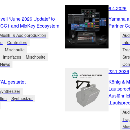
6.4.2026
eil “June 2026 Update” to
Yamaha an
/CC1 and MixKey Ecosystem
Partner C
Musik- & Audioproduktion
Aud
te
Controllers
Inte
e
Mischpulte
Tra
Interfaces
Mischpulte
Str
 News
Cont
22.1.2026
 gestartet
König & M
Lautsprec
Synthesizer
Ausführlic
tion
Synthesizer
„Lautsprec
Aud
Tra
Mus