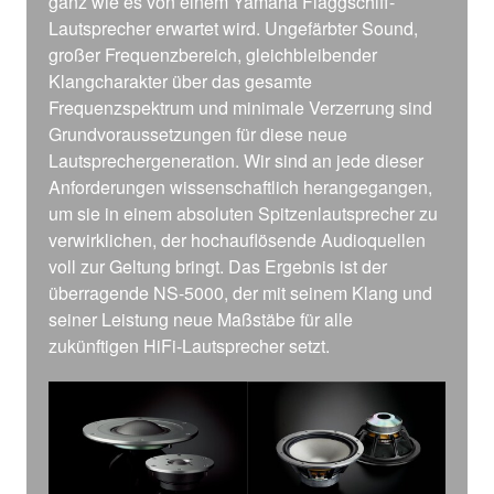
ganz wie es von einem Yamaha Flaggschiff-
Lautsprecher erwartet wird. Ungefärbter Sound,
großer Frequenzbereich, gleichbleibender
Klangcharakter über das gesamte
Frequenzspektrum und minimale Verzerrung sind
Grundvoraussetzungen für diese neue
Lautsprechergeneration. Wir sind an jede dieser
Anforderungen wissenschaftlich herangegangen,
um sie in einem absoluten Spitzenlautsprecher zu
verwirklichen, der hochauflösende Audioquellen
voll zur Geltung bringt. Das Ergebnis ist der
überragende NS-5000, der mit seinem Klang und
seiner Leistung neue Maßstäbe für alle
zukünftigen HiFi-Lautsprecher setzt.