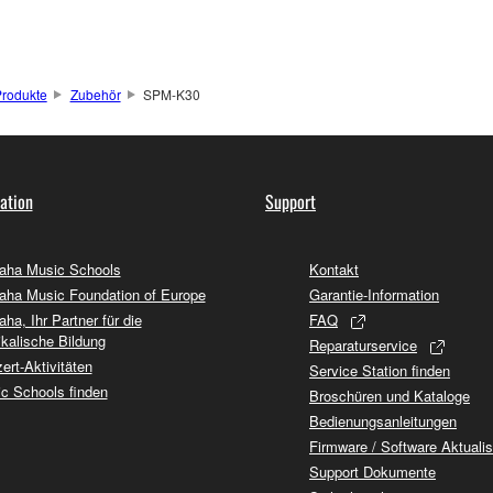
rodukte
Zubehör
SPM-K30
ation
Support
ha Music Schools
Kontakt
ha Music Foundation of Europe
Garantie-Information
ha, Ihr Partner für die
FAQ
kalische Bildung
Reparaturservice
ert-Aktivitäten
Service Station finden
c Schools finden
Broschüren und Kataloge
Bedienungsanleitungen
Firmware / Software Aktuali
Support Dokumente