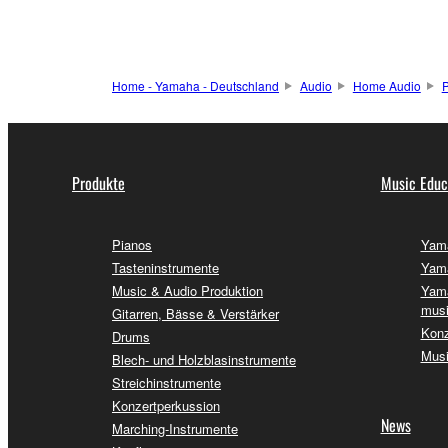
Home - Yamaha - Deutschland
Audio
Home Audio
P
Produkte
Music Educ
Pianos
Yama
Tasteninstrumente
Yama
Music & Audio Produktion
Yama
musi
Gitarren, Bässe & Verstärker
Konz
Drums
Musi
Blech- und Holzblasinstrumente
Streichinstrumente
Konzertperkussion
News
Marching-Instrumente