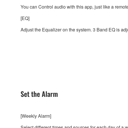
You can Control audio with this app, just like a remote
[EQ]
Adjust the Equalizer on the system. 3 Band EQ is adj
Set the Alarm
[Weekly Alarm]
Select different times and sources for each day of a 