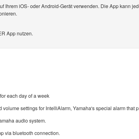
 auf Ihrem iOS- oder Android-Gerät verwenden. Die App kann je
onieren.
ER App nutzen.
 for each day of a week
and volume settings for IntelliAlarm, Yamaha's special alarm tha
 Yamaha audio system.
pp via bluetooth connection.