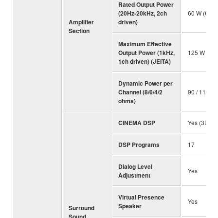
Rated Output Power
(20Hz-20kHz, 2ch
60 W (6 oh
Amplifier
driven)
Section
Maximum Effective
Output Power (1kHz,
125 W (6 
1ch driven) (JEITA)
Dynamic Power per
Channel (8/6/4/2
90 / 110 / 
ohms)
CINEMA DSP
Yes (3D)
DSP Programs
17
Dialog Level
Yes
Adjustment
Virtual Presence
Yes
Speaker
Surround
Sound