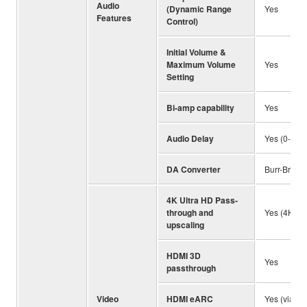
Audio
(Dynamic Range
Yes
Features
Control)
Initial Volume &
Maximum Volume
Yes
Setting
Bi-amp capability
Yes
Audio Delay
Yes (0-500
DA Converter
Burr-Brown 
4K Ultra HD Pass-
through and
Yes (4K / 6
upscaling
HDMI 3D
Yes
passthrough
Video
HDMI eARC
Yes (via fi