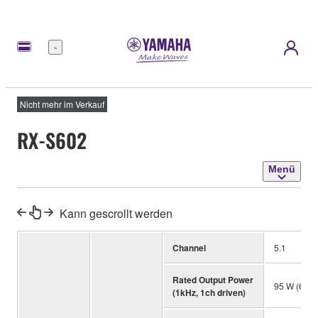
Menü
Nicht mehr im Verkauf
RX-S602
Menü
Kann gescrollt werden
Channel
5.1
Rated Output Power
95 W (6 oh
(1kHz, 1ch driven)