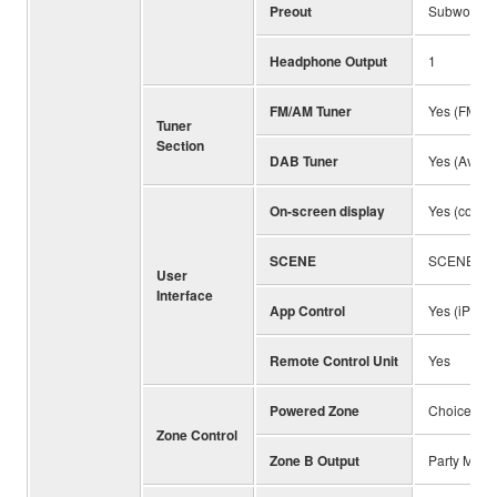
Preout
Subwoofer
Headphone Output
1
FM/AM Tuner
Yes (FM on
Tuner
Section
DAB Tuner
Yes (Availab
On-screen display
Yes (colou
SCENE
SCENE (4 s
User
Interface
App Control
Yes (iPhone
Remote Control Unit
Yes
Powered Zone
Choice of 
Zone Control
Zone B Output
Party Mode