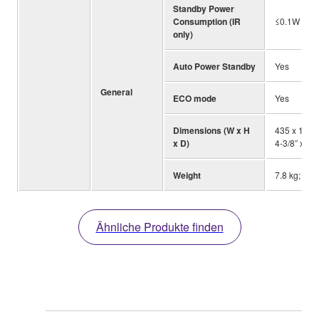
Standby Power
Consumption (IR
≤0.1W
only)
Auto Power Standby
Yes
General
ECO mode
Yes
Dimensions (W x H
435 x 111 
x D)
4-3/8” x 12-
Weight
7.8 kg; 17.2
Ähnliche Produkte finden