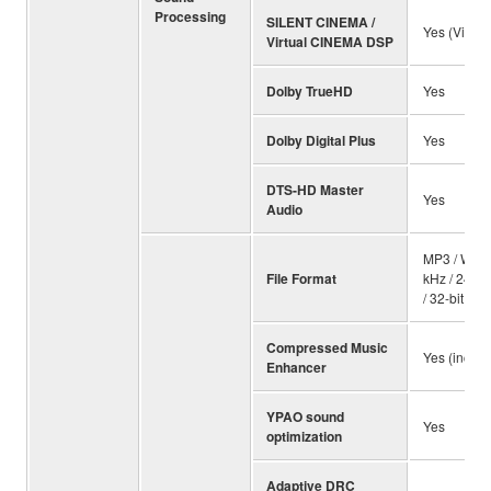
Processing
SILENT CINEMA /
Yes (Virtu
Virtual CINEMA DSP
Dolby TrueHD
Yes
Dolby Digital Plus
Yes
DTS-HD Master
Yes
Audio
MP3 / WMA 
File Format
kHz / 24-bi
/ 32-bit, D
Compressed Music
Yes (incl. 
Enhancer
YPAO sound
Yes
optimization
Adaptive DRC