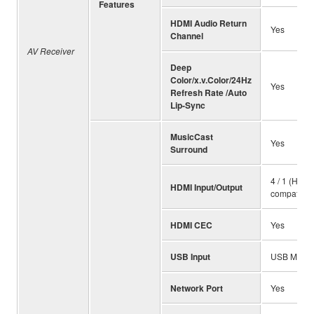
Features
HDMI Audio Return
Yes
Channel
AV Receiver
Deep
Color/x.v.Color/24Hz
Yes
Refresh Rate /Auto
Lip-Sync
MusicCast
Yes
Surround
4 / 1 (HDC
HDMI Input/Output
compatible
HDMI CEC
Yes
USB Input
USB Memory
Network Port
Yes