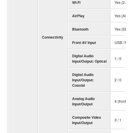
Wi-Fi
Yes (2.4 / 
AirPlay
Yes (AirPla
Bluetooth
Yes (SBC /
Connectivity
Front AV Input
USB / Mini
Digital Audio
1 / 0
Input/Output: Optical
Digital Audio
Input/Output:
2 / 0
Coaxial
Analog Audio
4 (front 1) /
Input/Output
Composite Video
3 / 1
Input/Output