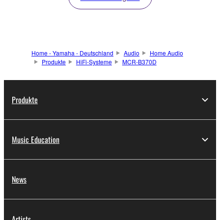
Home - Yamaha - Deutschland
Audio
Home Audio
Produkte
HiFi-Systeme
MCR-B370D
Produkte
Music Education
News
Artists