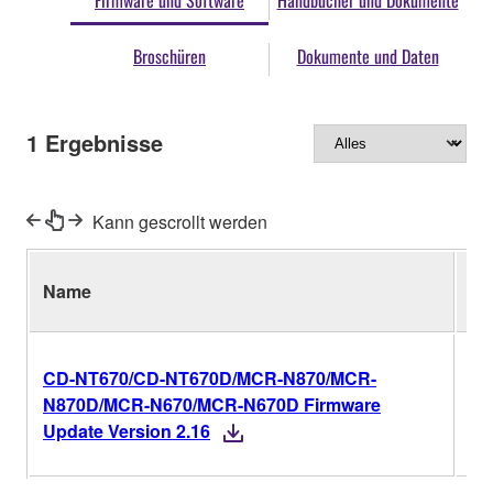
Firmware und Software
Handbücher und Dokumente
Broschüren
Dokumente und Daten
1
Ergebnisse
Kann gescrollt werden
Name
Ver
CD-NT670/CD-NT670D/MCR-N870/MCR-
Ve
N870D/MCR-N670/MCR-N670D Firmware
2.
Update Version 2.16