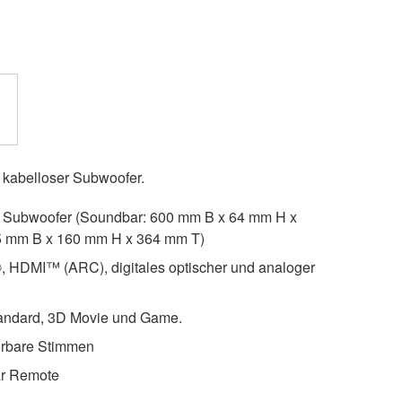
kabelloser Subwoofer.
Subwoofer (Soundbar: 600 mm B x 64 mm H x
5 mm B x 160 mm H x 364 mm T)
®, HDMI™ (ARC), digitales optischer und analoger
tandard, 3D Movie und Game.
hörbare Stimmen
ar Remote