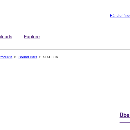
Händler fin
loads
Explore
rodukte
Sound Bars
SR-C30A
Übe