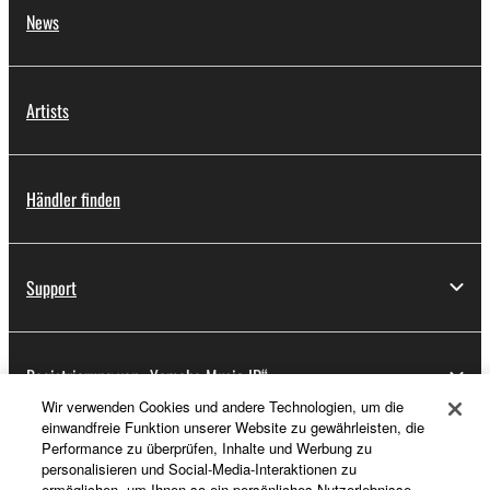
News
Artists
Händler finden
Support
Registrierung von „Yamaha Music ID“
Wir verwenden Cookies und andere Technologien, um die
einwandfreie Funktion unserer Website zu gewährleisten, die
Performance zu überprüfen, Inhalte und Werbung zu
Über Yamaha
personalisieren und Social-Media-Interaktionen zu
ermöglichen, um Ihnen so ein persönliches Nutzerlebnisse