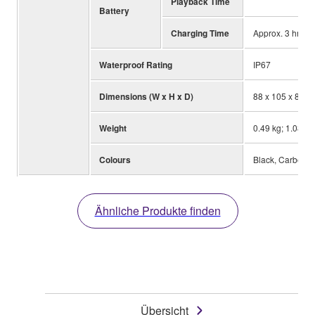
Playback Time
Battery
Charging Time
Approx. 3 hrs
Waterproof Rating
IP67
Dimensions (W x H x D)
88 x 105 x 88 mm
Weight
0.49 kg; 1.08 lb
Colours
Black, Carbon G
Ähnliche Produkte finden
Übersicht