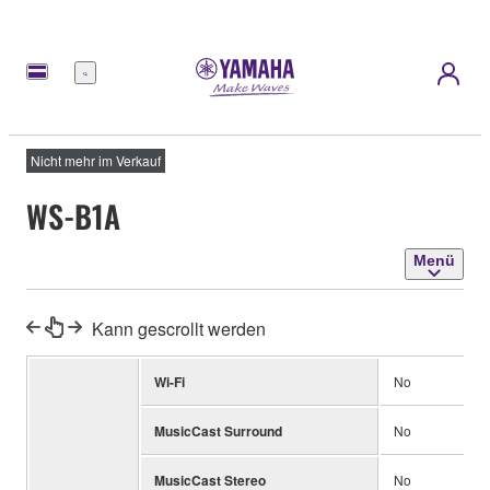
Menü
Nicht mehr im Verkauf
WS-B1A
Menü
Kann gescrollt werden
Wi-Fi
No
MusicCast Surround
No
MusicCast Stereo
No