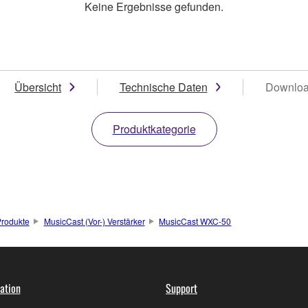
Keine Ergebnisse gefunden.
Übersicht
Technische Daten
Downlo
Produktkategorie
rodukte
MusicCast (Vor-) Verstärker
MusicCast WXC-50
ation
Support