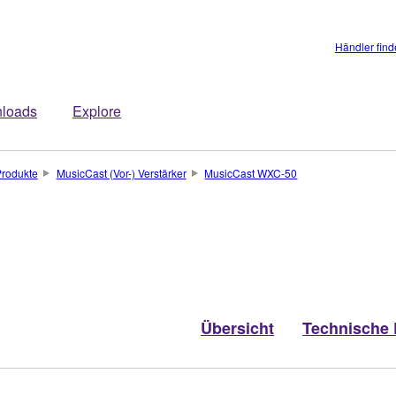
Händler fin
loads
Explore
rodukte
MusicCast (Vor-) Verstärker
MusicCast WXC-50
Übersicht
Technische 