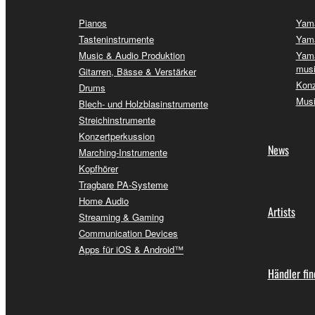
Pianos
Yama
Tasteninstrumente
Yama
Music & Audio Produktion
Yama
musi
Gitarren, Bässe & Verstärker
Konz
Drums
Musi
Blech- und Holzblasinstrumente
Streichinstrumente
Konzertperkussion
News
Marching-Instrumente
Kopfhörer
Tragbare PA-Systeme
Home Audio
Artists
Streaming & Gaming
Communication Devices
Apps für iOS & Android™
Händler fi