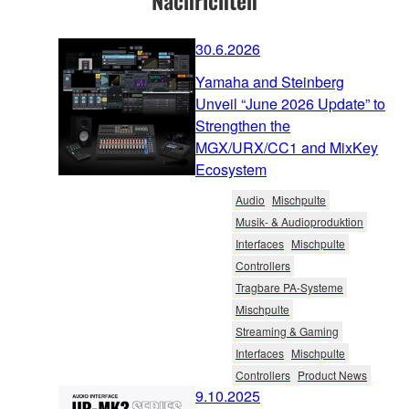
Nachrichten
30.6.2026
Yamaha and Steinberg
Unveil “June 2026 Update” to
Strengthen the
MGX/URX/CC1 and MixKey
Ecosystem
Audio
Mischpulte
Musik- & Audioproduktion
Interfaces
Mischpulte
Controllers
Tragbare PA-Systeme
Mischpulte
Streaming & Gaming
Interfaces
Mischpulte
Controllers
Product News
9.10.2025