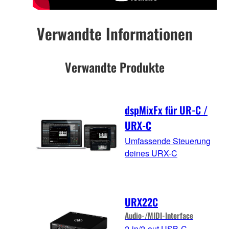
Verwandte Informationen
Verwandte Produkte
dspMixFx für UR-C /
URX-C
Umfassende Steuerung
deines URX-C
URX22C
Audio-/MIDI-Interface
2-in/2-out USB-C