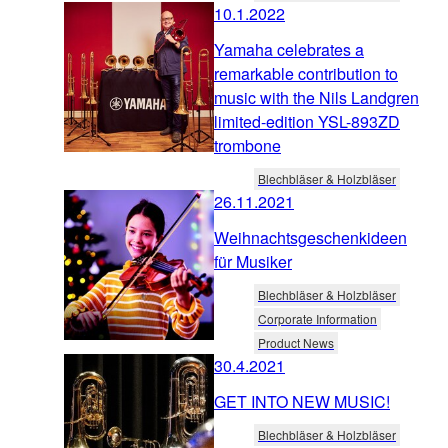
10.1.2022
Yamaha celebrates a
remarkable contribution to
music with the Nils Landgren
limited-edition YSL-893ZD
trombone
Blechbläser & Holzbläser
26.11.2021
Weihnachtsgeschenkideen
für Musiker
Blechbläser & Holzbläser
Corporate Information
Product News
30.4.2021
GET INTO NEW MUSIC!
Blechbläser & Holzbläser