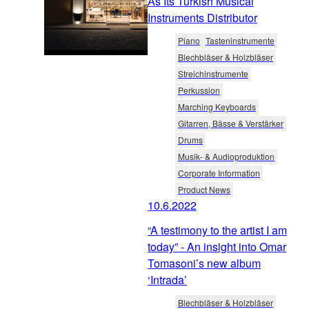
As Its Turkish Musical
Instruments Distributor
Piano
Tasteninstrumente
Blechbläser & Holzbläser
Streichinstrumente
Perkussion
Marching Keyboards
Gitarren, Bässe & Verstärker
Drums
Musik- & Audioproduktion
Corporate Information
Product News
10.6.2022
“A testimony to the artist I am
today” - An insight into Omar
Tomasoni’s new album
‘Intrada’
Blechbläser & Holzbläser