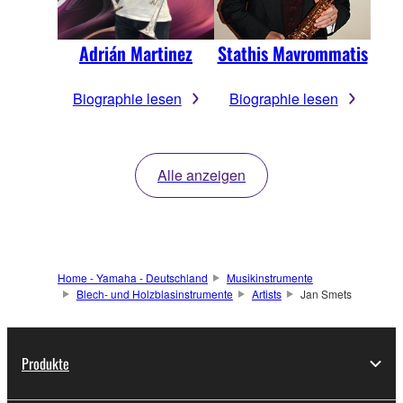
Adrián Martinez
Stathis Mavrommatis
Biographie lesen
Biographie lesen
Alle anzeigen
Home - Yamaha - Deutschland
Musikinstrumente
Blech- und Holzblasinstrumente
Artists
Jan Smets
Produkte