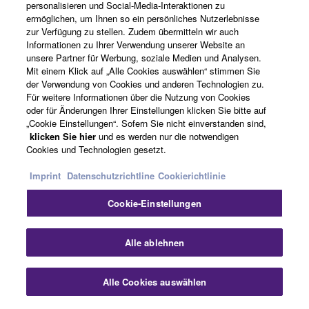
personalisieren und Social-Media-Interaktionen zu
Registrierung von „Yamaha Music ID“
ermöglichen, um Ihnen so ein persönliches Nutzerlebnisse
zur Verfügung zu stellen. Zudem übermitteln wir auch
Informationen zu Ihrer Verwendung unserer Website an
unsere Partner für Werbung, soziale Medien und Analysen.
Über Yamaha
Mit einem Klick auf „Alle Cookies auswählen“ stimmen Sie
der Verwendung von Cookies und anderen Technologien zu.
Für weitere Informationen über die Nutzung von Cookies
oder für Änderungen Ihrer Einstellungen klicken Sie bitte auf
Deutschland - German
„Cookie Einstellungen“. Sofern Sie nicht einverstanden sind,
klicken Sie hier
und es werden nur die notwendigen
Business
Cookies und Technologien gesetzt.
Imprint
Datenschutzrichtline
Cookierichtlinie
Cookie-Einstellungen
Alle ablehnen
Kontakt
Nutzungsbedingungen
Datenschutzerklärung
Alle Cookies auswählen
Cookierichtlinie
Impressum