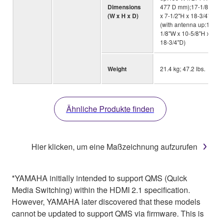
Dimensions
477 D mm);17-1/8"W
(W x H x D)
x 7-1/2"H x 18-3/4"D
(with antenna up:17-
1/8"W x 10-5/8"H x
18-3/4"D)
Weight
21.4 kg; 47.2 lbs.
Ähnliche Produkte finden
Hier klicken, um eine Maßzeichnung aufzurufen
*YAMAHA initially intended to support QMS (Quick
Media Switching) within the HDMI 2.1 specification.
However, YAMAHA later discovered that these models
cannot be updated to support QMS via firmware. This is