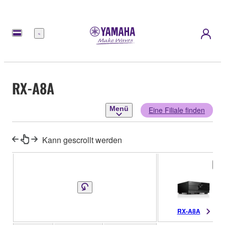
Menü
RX-A8A
Menü
Eine Filiale finden
Kann gescrollt werden
RX-A8A