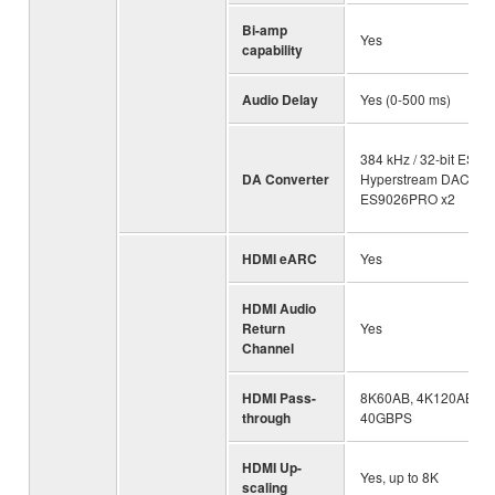
Bi-amp
Yes
capability
Audio Delay
Yes (0-500 ms)
384 kHz / 32-bit ESS
DA Converter
Hyperstream DAC
ES9026PRO x2
HDMI eARC
Yes
HDMI Audio
Return
Yes
Channel
HDMI Pass-
8K60AB, 4K120AB,
through
40GBPS
HDMI Up-
Yes, up to 8K
scaling