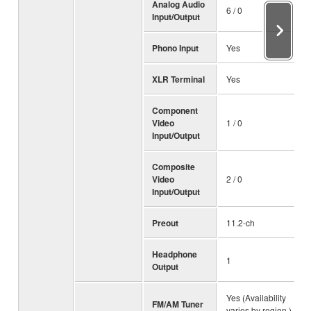
Analog Audio
6 / 0
Input/Output
Phono Input
Yes
XLR Terminal
Yes
Component
Video
1 / 0
Input/Output
Composite
Video
2 / 0
Input/Output
Preout
11.2-ch
Headphone
1
Output
Yes (Availability
FM/AM Tuner
varies by region.)