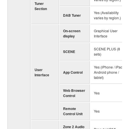
Tuner
Section
Yes (Availability
DAB Tuner
varies by region.)
On-screen
Graphical User
display
Interface
SCENE PLUS (8
SCENE
sets)
Yes (iPhone / iPad /
User
App Control
Android phone /
Interface
tablet)
Web Browser
Yes
Control
Remote
Yes
Control Unit
Zone 2 Audio