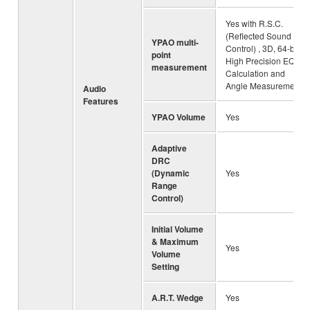
Yes with R.S.C.
(Reflected Sound
YPAO multi-
Control) , 3D, 64-bit
point
High Precision EQ
measurement
Calculation and
Angle Measurement
Audio
Features
YPAO Volume
Yes
Adaptive
DRC
(Dynamic
Yes
Range
Control)
Initial Volume
& Maximum
Yes
Volume
Setting
A.R.T. Wedge
Yes