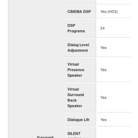
CINEMA DSP
Yes (HD3)
DSP
24
Programs
Dialog Level
Yes
Adjustment
Virtual
Presence
Yes
Speaker
Virtual
Surround
Yes
Back
Speaker
Dialogue Lift
Yes
SILENT
Surround