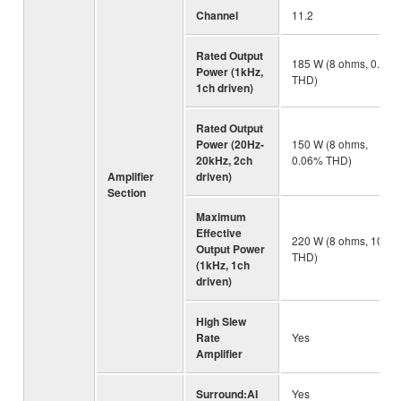
Channel
11.2
Rated Output
185 W (8 ohms, 0.9%
Power (1kHz,
THD)
1ch driven)
Rated Output
Power (20Hz-
150 W (8 ohms,
20kHz, 2ch
0.06% THD)
Amplifier
driven)
Section
Maximum
Effective
220 W (8 ohms, 10%
Output Power
THD)
(1kHz, 1ch
driven)
High Slew
Rate
Yes
Amplifier
Surround:AI
Yes