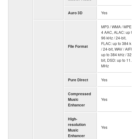
Auro 3D
Yes
MP3 / WMA / MPEG-
4 AAC, ALAC: up to
96 kHz / 24-bit,
FLAC: up to 384 kHz
File Format
/ 24-bit, WAV / AIFF:
up to 384 kHz / 32-
bit, DSD: up to 11.2
MHz
Pure Direct
Yes
Compressed
Music
Yes
Enhancer
High-
resolution
Yes
Music
Enhancer