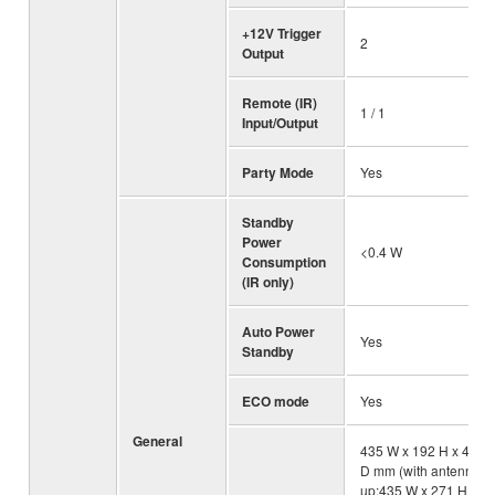
+12V Trigger
2
Output
Remote (IR)
1 / 1
Input/Output
Party Mode
Yes
Standby
Power
<0.4 W
Consumption
(IR only)
Auto Power
Yes
Standby
ECO mode
Yes
General
435 W x 192 H x 477
D mm (with antenna
up:435 W x 271 H x