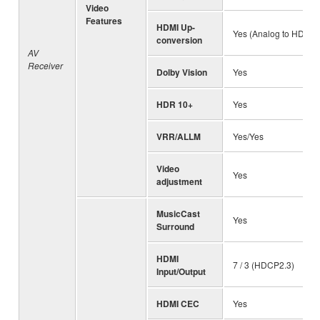
Video
Features
HDMI Up-
Yes (Analog to HDMI)
conversion
AV
Receiver
Dolby Vision
Yes
HDR 10+
Yes
VRR/ALLM
Yes/Yes
Video
Yes
adjustment
MusicCast
Yes
Surround
HDMI
7 / 3 (HDCP2.3)
Input/Output
HDMI CEC
Yes