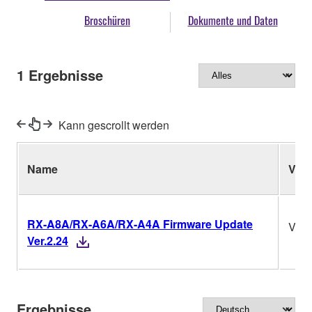
Broschüren
Dokumente und Daten
1
Ergebnisse
Kann gescrollt werden
Name
Ver.
RX-A8A/RX-A6A/RX-A4A Firmware Update
Ver.
Ver.2.24
Ergebnisse